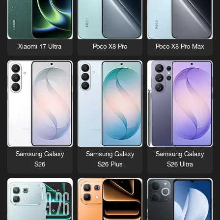
ب
ي
ت
[
م
Xiaomi 17 Ultra
Poco X8 Pro
Poco X8 Pro Max
ت
ج
د
د
:
2
2
م
ا
ر
Samsung Galaxy
Samsung Galaxy
Samsung Galaxy
س
S26
S26 Plus
S26 Ultra
2
0
2
3
]