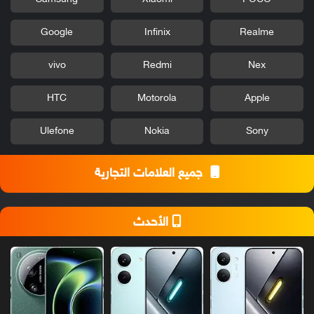
ح
ش
ا
ا
ل
Google
Infinix
Realme
و
ت
م
ث
vivo
Redmi
Nex
ي
ب
ا
ي
HTC
Motorola
Apple
ل
ت
م
ؤ
Ulefone
Nokia
Sony
ه
ل
جميع العلامات التجارية
ة
م
ع
ش
الأحدث
ر
ح
ا
ل
ت
ث