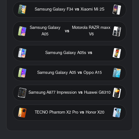
Samsung Galaxy F34
vs
Xiaomi Mi 2S
Samsung Galaxy
Motorola RAZR maxx
vs
A05
V6
Samsung Galaxy A05s
vs
Samsung Galaxy A05
vs
Oppo A15
Samsung A877 Impression
vs
Huawei G6310
TECNO Phantom X2 Pro
vs
Honor X20