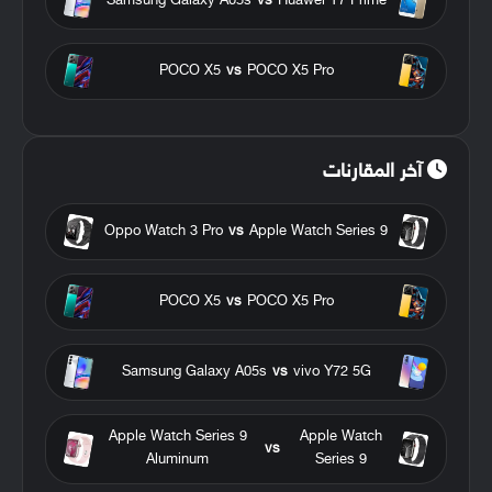
Samsung Galaxy A05s
vs
Huawei Y7 Prime
POCO X5
vs
POCO X5 Pro
آخر المقارنات
Oppo Watch 3 Pro
vs
Apple Watch Series 9
POCO X5
vs
POCO X5 Pro
Samsung Galaxy A05s
vs
vivo Y72 5G
Apple Watch Series 9
Apple Watch
vs
Aluminum
Series 9