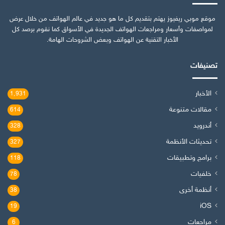
موقع موبي ريفيوز يهتم بتقديم كل ما هو جديد في عالم الهواتف من خلال عرض
لمواصفات وأسعار ومراجعات الهواتف الجديدة في الأسواق كما نقوم برصد كل
الأخبار التقنية عن الهواتف وبعض الشروحات الهامة.
تصنيفات
الأخبار
1٬931
مقالات متنوعة
614
أندرويد
328
تحديثات الأنظمة
327
برامج وتطبيقات
118
خلفيات
78
أنظمة أخرى
38
iOS
19
مراجعات
6