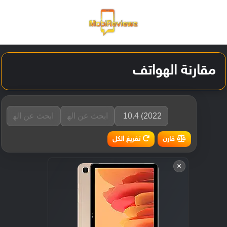
القائمة
تسجيل ا
الو
مقارنة الهواتف
تفريغ الكل
قارن
×