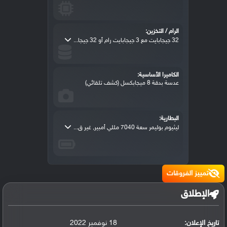
الرام / التخزين:
32 جيجابايت مع 3 جيجابايت رام أو 32 جيجا...
الكاميرا الأساسية:
عدسة بدقة 8 ميجابكسل (كشف تلقائي)
البطارية:
ليثيوم بوليمر سعة 7040 مللي أمبير, غير ق...
تمييز الفروقات
الإطلاق
تاريخ الإعلان:
18 نوفمبر 2022