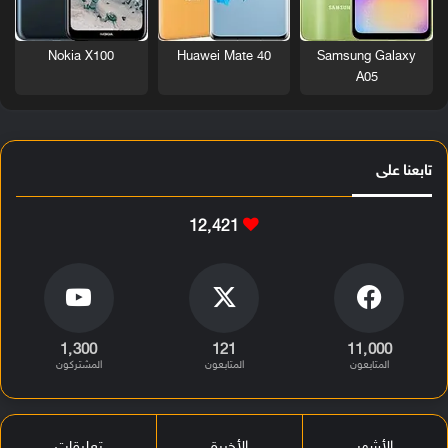
Nokia X100
Huawei Mate 40
Samsung Galaxy
A05
تابعنا على
12٬421
1٬300
121
11٬000
المتابعون
المتابعون
المشتركون
الأشهر
الأخيرة
تعليقات