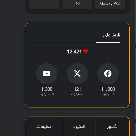
40
Galaxy A05
تابعنا على
12٬421
1٬300
121
11٬000
المتابعون
المتابعون
المشتركون
الأشهر
الأخيرة
تعليقات