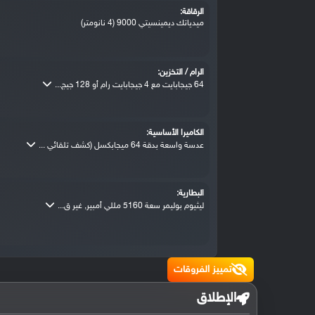
الرقاقة:
ميدياتك ديمينسيتي 9000 (4 نانومتر)
الرام / التخزين:
64 جيجابايت مع 4 جيجابايت رام أو 128 جيج...
الكاميرا الأساسية:
عدسة واسعة بدقة 64 ميجابكسل (كشف تلقائي ...
البطارية:
ليثيوم بوليمر سعة 5160 مللي أمبير, غير ق...
تمييز الفروقات
الإطلاق