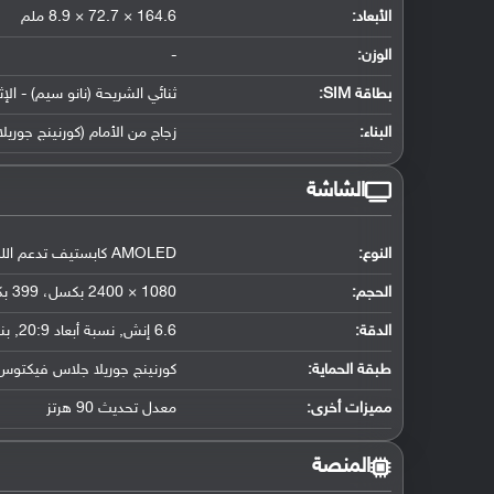
الأبعاد:
164.6 × 72.7 × 8.9 ملم
الوزن:
-
بطاقة SIM:
ثنائي الشريحة (نانو سيم) - ال
البناء:
زجاج من الأمام (كورنينج جور
الشاشة
النوع:
AMOLED كابستيف تدعم اللمس
الحجم:
1080 × 2400 بكسل، 399 بكسل لكل إنش
الدقة:
6.6 إنش
,
نسبة أبعاد 20:9
,
بنسبة 104.9 
طبقة الحماية:
كورنينج جوريلا جلاس فيكتوس
مميزات أخرى:
معدل تحديث 90 هرتز
المنصة