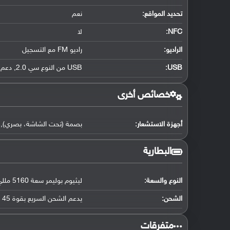
تحديد المواقع
:
نعم
NFC
:
لا
الراديو:
راديو FM مع التسجيل
USB
:
USB من النوع سي 2.0
,
دعم OTG
خصائص أخرى
أجهزة الاستشعار:
بصمة (تحت الشاشة، بصري)
,
البطارية
النوع والسعة:
ليثيوم بوليمر سعة 5160 مللي أمبير
الشحن:
يدعم الشحن السريع بقوة 45 واط (شحن 100% في 60 دقيقة)
متفرقات