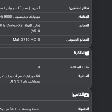
نظام التشغيل
:
أندرويد إصدار 12 مع واجهة مستخدم HIOS 12
الرقاقة
:
ميدياتك ديمينسيتي 9000 (4 نانومتر)
المعالج
:
A510)
المعالج الرسومي
:
Mali-G710 MC10
الذاكرة
فتحة البطاقة:
لا
الداخلية:
جيجابايت رام UFS 3.1
الكاميرا
الخلفية:
عدسة واسعة بدقة 64 ميجابكسل (كشف تلقائي لضبط بؤرة العدسة