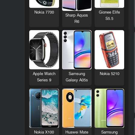
Nokia 7700
Gionee Elife
Sharp Aquos
S5.5
R6
Nokia 5210
Apple Watch
Samsung
Series 9
Galaxy A05s
Nokia X100
Huawei Mate
Samsung