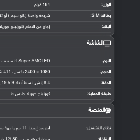
الوزن:
184 غرام
بطاقة SIM:
شريحة واحدة (نانو سيم ) أو ث
البناء:
زجاج من الأمام (كورنينج جوريلا جلاس 5) وظهر الهاتف من الزجاج (كورني
الشاشة
النوع:
Super AMOLED كابستيف تدعم اللمس
الحجم:
1080 × 2400 بكسل، 411 بكسل لكل إنش
الدقة:
6.4 إنش
,
نسبة أبعاد 19.5:9
,
طبقة الحماية:
كورنينج جوريلا جلاس 5
المنصة
نظام التشغيل
:
أندرويد إصدار 11 مع واجهة مستخدم One UI 3.0
الرقاقة
:
ميدياتك هيليو جي 80 (12 نانومتر)