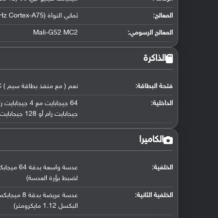
المعالج
:
ثماني النواة (2x2.0 GHz Cortex-A75 و 6x1.8 GHz Cortex-A55)
المعالج الرسومي
:
Mali-G52 MC2
الذاكرة
فتحة البطاقة:
نعم ( مع منفذ بطاقة سيم ) microSDXC
الداخلية:
جيجابايت رام أو 128 جيجابايت مع 8 جيجابايت رام
الكاميرا
الخلفية:
عدسة واسعة بدقة 64 ميجابكسل ( فتحة عدسة f/1.8
لضبط بؤرة العدسة)
الخلفية الثانية:
عدسة عريضة بدقة 8 ميجابكسل ( فتحة عدسة f/2.2
البكسل 1.12 مايكرومتر)