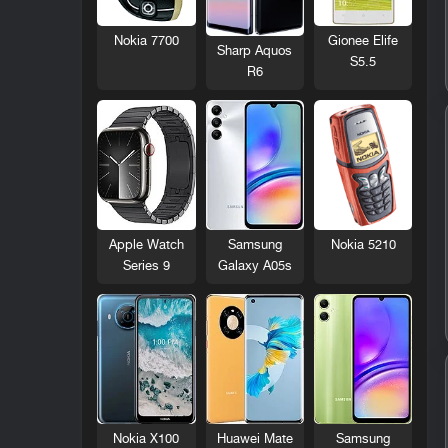
Nokia 7700
Gionee Elife
Sharp Aquos
S5.5
R6
Nokia 5210
Apple Watch
Samsung
Series 9
Galaxy A05s
Nokia X100
Huawei Mate
Samsung