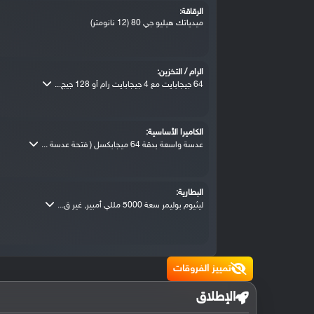
الرقاقة:
ميدياتك هيليو جي 80 (12 نانومتر)
الرام / التخزين:
64 جيجابايت مع 4 جيجابايت رام أو 128 جيج...
الكاميرا الأساسية:
عدسة واسعة بدقة 64 ميجابكسل ( فتحة عدسة ...
البطارية:
ليثيوم بوليمر سعة 5000 مللي أمبير, غير ق...
تمييز الفروقات
الإطلاق