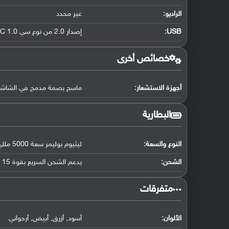
الراديو:
غير محدد
USB
:
إصدار 2.0 من نوع سي Type-C 1.0 منفذ ذو جهتين
خصائص أخرى
أجهزة الاستشعار:
ماسح بصمة مدمج في الشاش
البطارية
النوع والسعة:
ليثيوم بوليمر سعة 5000 مللي أمبير
الشحن:
يدعم الشحن السريع بقوة 15 واط
متفرقات
الألوان:
أسود
,
أزرق
,
أبيض
,
أرجواني