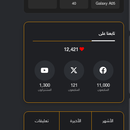
40
Galaxy A05
تابعنا على
12٬421
1٬300
121
11٬000
المتابعون
المتابعون
المشتركون
الأشهر
الأخيرة
تعليقات