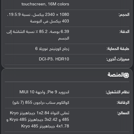
touchscreen
,
16M colors
الحجم:
1080 × 2340 بيكسل، نسبة 19.5:9،
403 بيكسل في البوصة
الدقة:
6.39 بوصة، 85.2 ٪ نسبة الشاشة إلى
الجسم
طبقة الحماية:
زجاج كورنينج غوريلا 6
مميزات أخرى:
DCI-P3، HDR10
المنصة
نظام التشغيل
:
اندرويد 9 Pie
,
واجهة MIUI 10
الرقاقة
:
كوالكوم سناب دراجون 855 (7 نانو)
المعالج
:
ثماني النواة 1x2.84 جيجاهيرتز Kryo
485 و 3x2.42 جيجاهيرتز Kryo 485 و
4x1.78 جيجاهيرتز Kryo 485