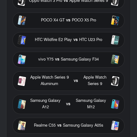
Oppo Watch 3 Pro
vs
Apple Watch Series 9
POCO X4 GT
vs
POCO X5 Pro
HTC Wildfire E2 Play
vs
HTC U23 Pro
vivo Y75
vs
Samsung Galaxy F34
Apple Watch Series 9
Apple Watch
vs
Aluminum
Series 9
Samsung Galaxy
Samsung Galaxy
vs
A12
M12
Realme C55
vs
Samsung Galaxy A05s