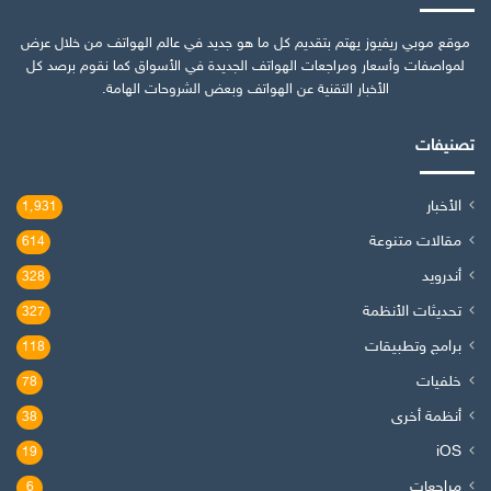
موقع موبي ريفيوز يهتم بتقديم كل ما هو جديد في عالم الهواتف من خلال عرض
لمواصفات وأسعار ومراجعات الهواتف الجديدة في الأسواق كما نقوم برصد كل
الأخبار التقنية عن الهواتف وبعض الشروحات الهامة.
تصنيفات
الأخبار
1٬931
مقالات متنوعة
614
أندرويد
328
تحديثات الأنظمة
327
برامج وتطبيقات
118
خلفيات
78
أنظمة أخرى
38
iOS
19
مراجعات
6