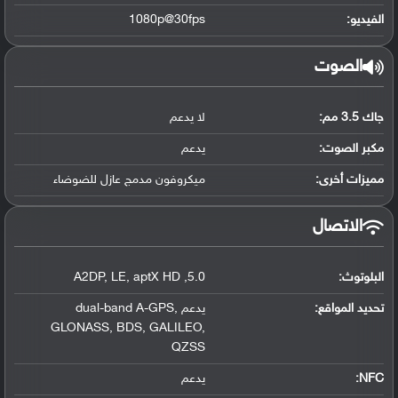
الفيديو:
1080p@30fps
الصوت
جاك 3.5 مم:
لا يدعم
مكبر الصوت:
يدعم
مميزات أخرى:
ميكروفون مدمج عازل للضوضاء
الاتصال
البلوتوث
:
5.0
,
aptX HD
,
LE
,
A2DP
تحديد المواقع
:
يدعم dual-band A-GPS
,
GLONASS
,
BDS
,
GALILEO
,
QZSS
NFC
:
يدعم