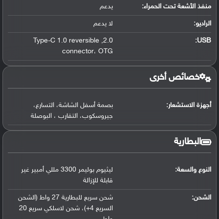
منفذ الأشعة تحت الحمراء:
يدعم
الراديو:
لا يدعم
Type-C 1.0 reversible
,
2.0
:
USB
connector، OTG
خصائص أخرى
أجهزة الاستشعار:
بصمة أسفل الشاشة، التسارع،
جيروسكوب، التقارب ، البوصلة
البطارية
النوع والسعة:
ليثيوم بوليمر 3300 مللي أمبير غير
قابلة للإزالة
الشحن:
شحن سريع للبطارية 27 واط (الشحن
السريع 4+)، شحن لاسلكي سريع 20