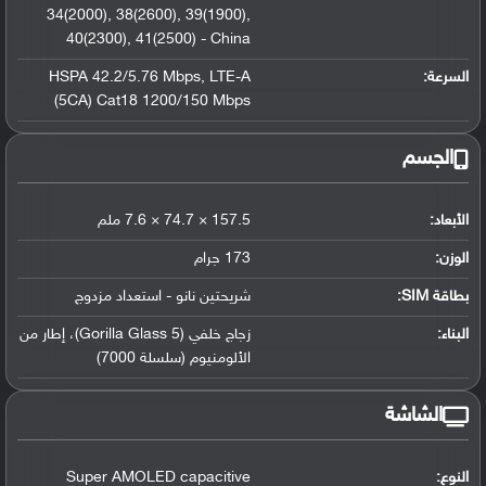
34(2000)
,
38(2600)
,
39(1900)
,
40(2300)
,
41(2500) - China
السرعة:
LTE-A
,
HSPA 42.2/5.76 Mbps
(5CA) Cat18 1200/150 Mbps
الجسم
الأبعاد:
157.5 × 74.7 × 7.6 ملم
الوزن:
173 جرام
بطاقة SIM:
شريحتين نانو - استعداد مزدوج
البناء:
زجاج خلفي (Gorilla Glass 5)، إطار من
الألومنيوم (سلسلة 7000)
الشاشة
النوع:
Super AMOLED capacitive