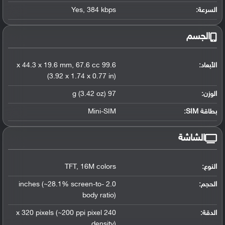
السرعة:
384 kbps
,
Yes
الجسم
الأبعاد:
99.6 x 44.3 x 19.6 mm
67.6 cc
,
(3.92 x 1.74 x 0.77 in)
الوزن:
97 g (3.42 oz)
بطاقة SIM:
Mini-SIM
الشاشة
النوع:
16M colors
,
TFT
الحجم:
2.0 inches (~28.1% screen-to-
body ratio)
الدقة:
240 x 320 pixels (~200 ppi pixel
density)