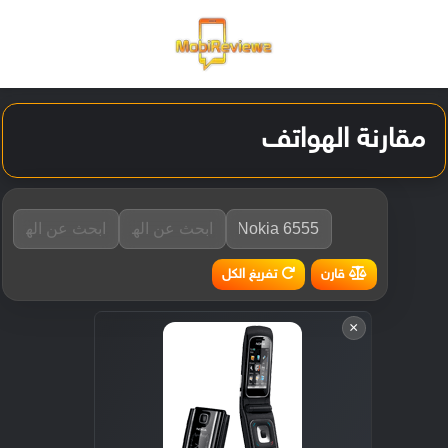
القائمة
تسجيل ا
الو
مقارنة الهواتف
تفريغ الكل
قارن
×