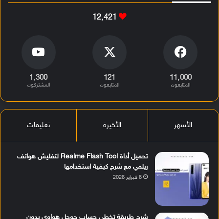
12٬421
1٬300
121
11٬000
المتابعون
المتابعون
المشتركون
الأشهر
الأخيرة
تعليقات
تحميل أداة Realme Flash Tool لتفليش هواتف
ريلمي مع شرح كيفية استخدامها
8 فبراير 2026
شرح طريقة تخطي حساب جوجل هواوي بدون