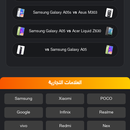
Samsung Galaxy A05s
vs
Asus M303
Samsung Galaxy A05
vs
Acer Liquid Z630
vs
Samsung Galaxy A05
العلامات التجارية
Samsung
Xiaomi
POCO
Google
Infinix
Realme
vivo
Redmi
Nex