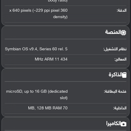
body ratio)
الدقة:
360 x 640 pixels (~229 ppi pixel
density)
المنصة
نظام التشغيل
:
Series 60 rel. 5
,
Symbian OS v9.4
المعالج
:
434 MHz ARM 11
الذاكرة
فتحة البطاقة:
up to 16 GB (dedicated
,
microSD
slot)
الداخلية:
70 MB
128 MB RAM
,
الكاميرا