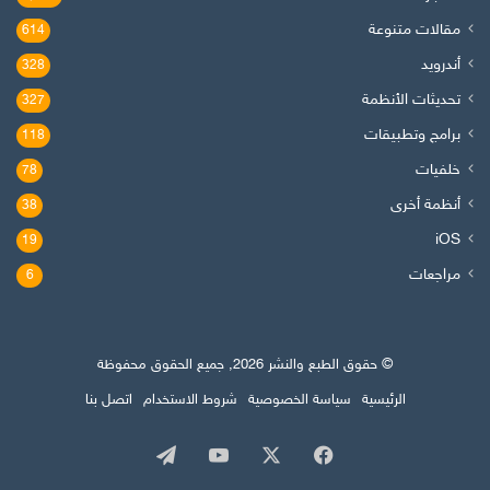
مقالات متنوعة
614
أندرويد
328
تحديثات الأنظمة
327
برامج وتطبيقات
118
خلفيات
78
أنظمة أخرى
38
iOS
19
مراجعات
6
© حقوق الطبع والنشر 2026, جميع الحقوق محفوظة
الرئيسية
سياسة الخصوصية
شروط الاستخدام
اتصل بنا
‫X
فيسبوك
‫YouTube
تيلقرام