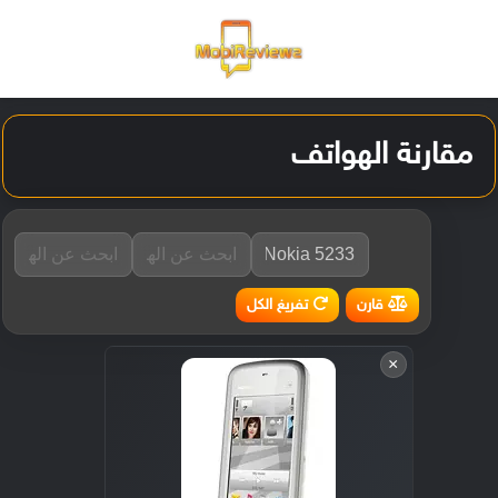
القائمة
تسجيل ا
الو
مقارنة الهواتف
تفريغ الكل
قارن
×