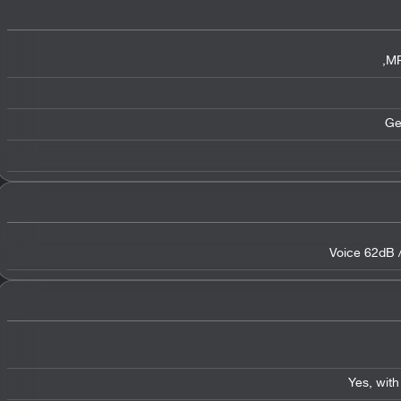
,
Ge
Voice 62dB 
Yes
,
wit