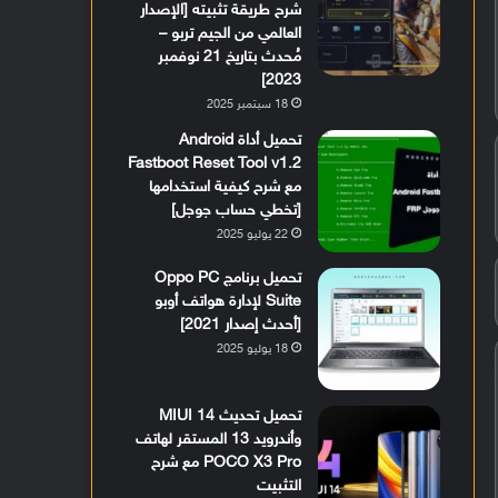
شرح طريقة تثبيته [الإصدار
العالمي من الجيم تربو –
مُحدث بتاريخ 21 نوفمبر
2023]
18 سبتمبر 2025
تحميل أداة Android
Fastboot Reset Tool v1.2
مع شرح كيفية استخدامها
[تخطي حساب جوجل]
22 يوليو 2025
تحميل برنامج Oppo PC
Suite لإدارة هواتف أوبو
[أحدث إصدار 2021]
18 يوليو 2025
تحميل تحديث MIUI 14
وأندرويد 13 المستقر لهاتف
POCO X3 Pro مع شرح
التثبيت