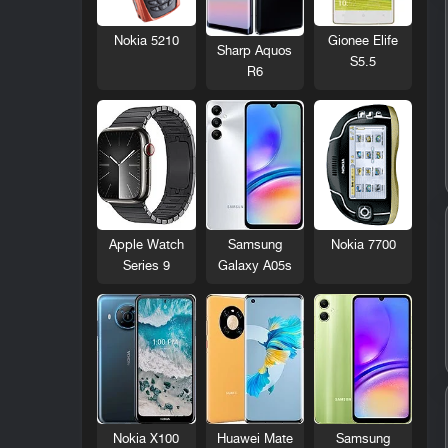
Nokia 5210
Gionee Elife
Sharp Aquos
S5.5
R6
Nokia 7700
Apple Watch
Samsung
Series 9
Galaxy A05s
Nokia X100
Huawei Mate
Samsung