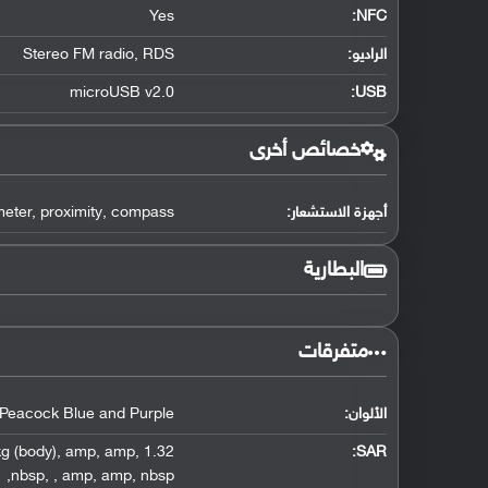
Yes
:
NFC
الراديو:
RDS
,
Stereo FM radio
microUSB v2.0
:
USB
خصائص أخرى
أجهزة الاستشعار:
compass
,
proximity
,
meter
البطارية
متفرقات
الألوان:
Peacock Blue and Purple
g (body)
,
amp
,
amp
,
1.32 W/kg (head)
:
SAR
,
nbsp
,
,
amp
,
amp
,
nbsp