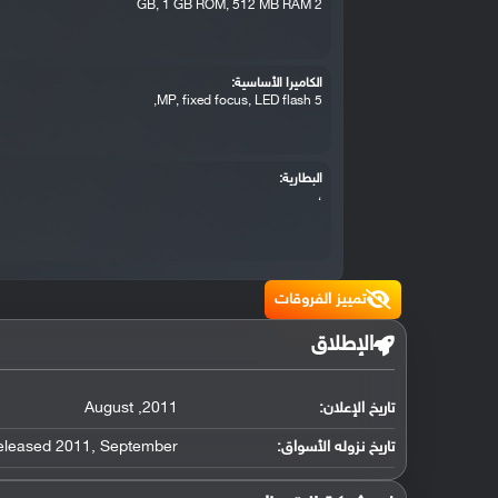
2 GB, 1 GB ROM, 512 MB RAM
الكاميرا الأساسية:
5 MP, fixed focus, LED flash,
البطارية:
،
تمييز الفروقات
الإطلاق
تاريخ الإعلان:
2011
,
August
تاريخ نزوله الأسواق:
September
,
Released 2011