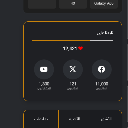
40
Galaxy A05
تابعنا على
12٬421
1٬300
121
11٬000
المتابعون
المتابعون
المشتركون
الأشهر
الأخيرة
تعليقات