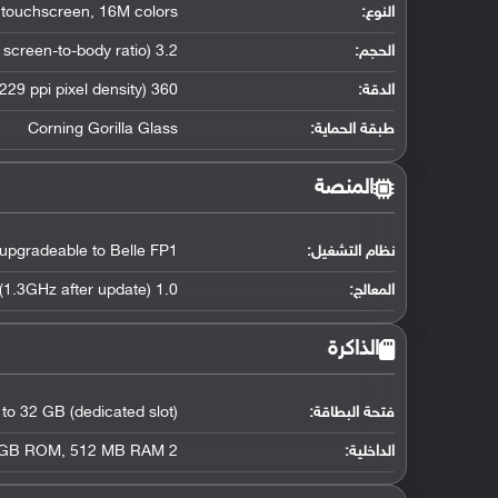
النوع:
16M colors
,
 touchscreen
الحجم:
3.2 inches (~50.6% screen-to-body ratio)
الدقة:
360 x 640 pixels (~229 ppi pixel density)
طبقة الحماية:
Corning Gorilla Glass
المنصة
نظام التشغيل
:
upgradeable to Belle FP1
المعالج
:
1.0 GHz ARM11 (1.3GHz after update)
الذاكرة
فتحة البطاقة:
 to 32 GB (dedicated slot)
الداخلية:
2 GB
512 MB RAM
,
 GB ROM