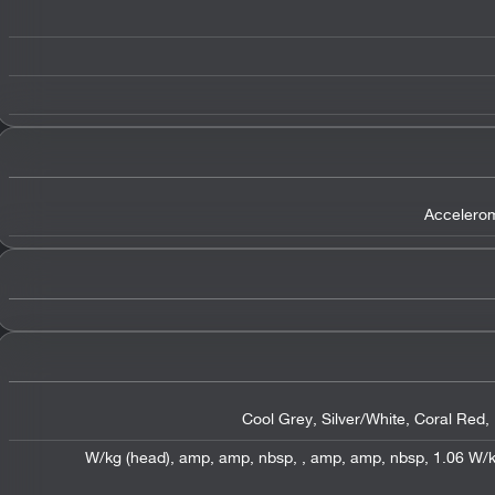
Accelero
Cool Grey
,
Silver/White
,
Coral Red
,
,
amp
,
amp
,
nbsp
,
,
amp
,
amp
,
nbsp
,
1.06 W/k