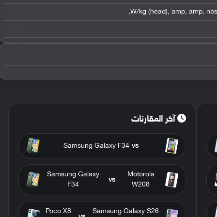
,
,
amp
,
amp
,
nb
آخر المقارنات
Samsung Galaxy F34
vs
Samsung Galaxy
Motorola
vs
F34
W208
Poco X8
Samsung Galaxy S26
vs