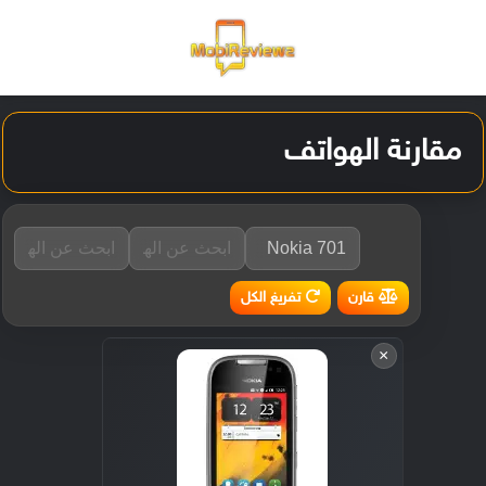
القائمة
تسجيل ا
الو
مقارنة الهواتف
تفريغ الكل
قارن
×