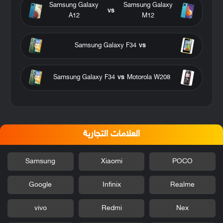
Samsung Galaxy
Samsung Galaxy
vs
A12
M12
Samsung Galaxy F34
vs
Samsung Galaxy F34
vs
Motorola W208
العلامات التجارية
Samsung
Xiaomi
POCO
Google
Infinix
Realme
vivo
Redmi
Nex