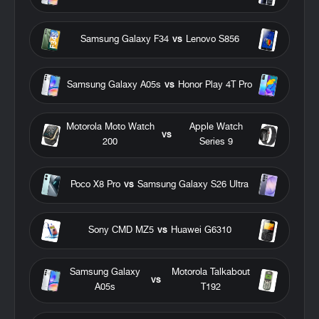
Samsung Galaxy F34
vs
Lenovo S856
Samsung Galaxy A05s
vs
Honor Play 4T Pro
Motorola Moto Watch
Apple Watch
vs
200
Series 9
Poco X8 Pro
vs
Samsung Galaxy S26 Ultra
Sony CMD MZ5
vs
Huawei G6310
Samsung Galaxy
Motorola Talkabout
vs
A05s
T192