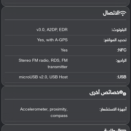
الاتصال
البلوتوث
:
EDR
,
A2DP
,
v3.0
تحديد المواقع
:
with A-GPS
,
Yes
Yes
:
NFC
الراديو:
FM
,
RDS
,
Stereo FM radio
transmitter
microUSB v2.0
,
USB Host
:
USB
خصائص أخرى
أجهزة الاستشعار:
,
proximity
,
Accelerometer
compass