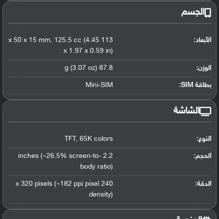
الجسم
الأبعاد:
113 x 50 x 15 mm
125.5 cc (4.45
,
x 1.97 x 0.59 in)
الوزن:
87.8 g (3.07 oz)
بطاقة SIM:
Mini-SIM
الشاشة
النوع:
65K colors
,
TFT
الحجم:
2.2 inches (~26.5% screen-to-
body ratio)
الدقة:
240 x 320 pixels (~182 ppi pixel
density)