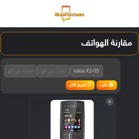
القائمة
تسجيل ا
الو
مقارنة الهواتف
تفريغ الكل
قارن
×