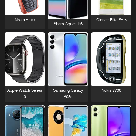
Nokia 5210
Gionee Elife S5.5
Sharp Aquos R6
Nokia 7700
Apple Watch Series
Samsung Galaxy
9
A05s