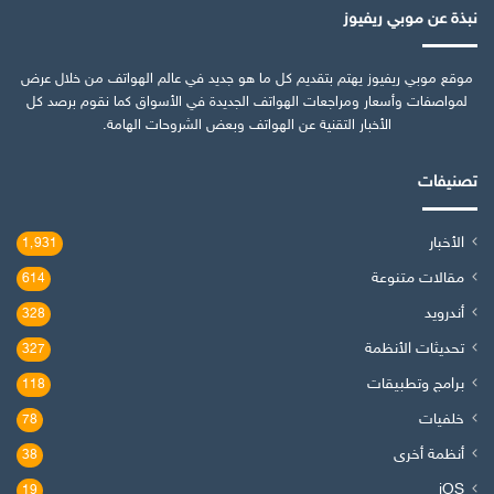
نبذة عن موبي ريفيوز
موقع موبي ريفيوز يهتم بتقديم كل ما هو جديد في عالم الهواتف من خلال عرض
لمواصفات وأسعار ومراجعات الهواتف الجديدة في الأسواق كما نقوم برصد كل
الأخبار التقنية عن الهواتف وبعض الشروحات الهامة.
تصنيفات
الأخبار
1٬931
مقالات متنوعة
614
أندرويد
328
تحديثات الأنظمة
327
برامج وتطبيقات
118
خلفيات
78
أنظمة أخرى
38
iOS
19