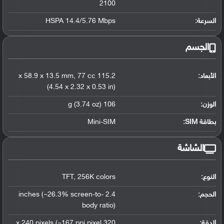
2100
السرعة:
HSPA 14.4/5.76 Mbps
الجسم
الأبعاد:
115.2 x 58.9 x 13.5 mm
77 cc
,
(4.54 x 2.32 x 0.53 in)
الوزن:
106 g (3.74 oz)
بطاقة SIM:
Mini-SIM
الشاشة
النوع:
256K colors
,
TFT
الحجم:
2.4 inches (~26.3% screen-to-
body ratio)
الدقة:
320 x 240 pixels (~167 ppi pixel