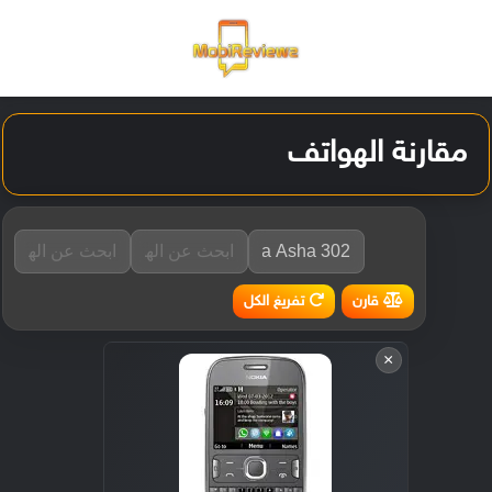
القائمة
تسجيل ا
الو
مقارنة الهواتف
تفريغ الكل
قارن
×