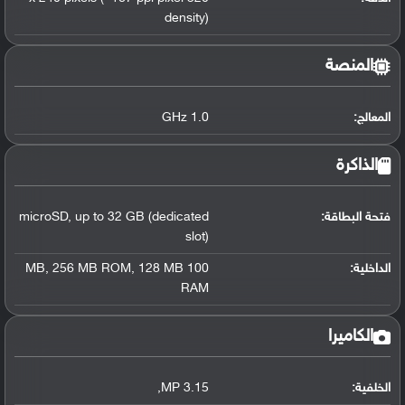
density)
المنصة
المعالج
:
1.0 GHz
الذاكرة
فتحة البطاقة:
up to 32 GB (dedicated
,
microSD
slot)
الداخلية:
100 MB
128 MB
,
256 MB ROM
,
RAM
الكاميرا
الخلفية:
3.15 MP
,