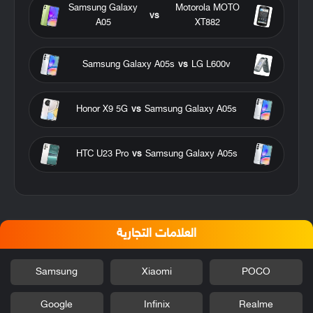
Samsung Galaxy
Motorola MOTO
vs
A05
XT882
Samsung Galaxy A05s
vs
LG L600v
Honor X9 5G
vs
Samsung Galaxy A05s
HTC U23 Pro
vs
Samsung Galaxy A05s
العلامات التجارية
Samsung
Xiaomi
POCO
Google
Infinix
Realme