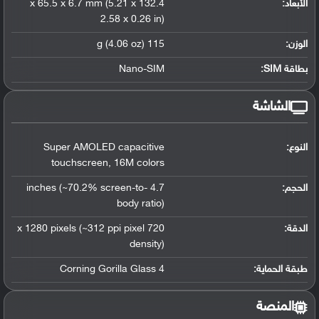
الأبعاد:
132.4 x 65.5 x 6.7 mm (5.21 x
2.58 x 0.26 in)
الوزن:
115 g (4.06 oz)
بطاقة SIM:
Nano-SIM
الشاشة
النوع:
Super AMOLED capacitive
touchscreen
,
16M colors
الحجم:
4.7 inches (~70.2% screen-to-
body ratio)
الدقة:
720 x 1280 pixels (~312 ppi pixel
density)
طبقة الحماية:
Corning Gorilla Glass 4
المنصة