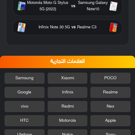
Motorola Moto G Stylus
Samsung Galaxy
vs
5G (2022)
Note10
Infinix Note 30 5G
vs
Realme C3
العلامات التجارية
Samsung
Xiaomi
POCO
Google
Infinix
Realme
vivo
Redmi
Nex
HTC
Motorola
Apple
Ulefone
Nokia
Sony