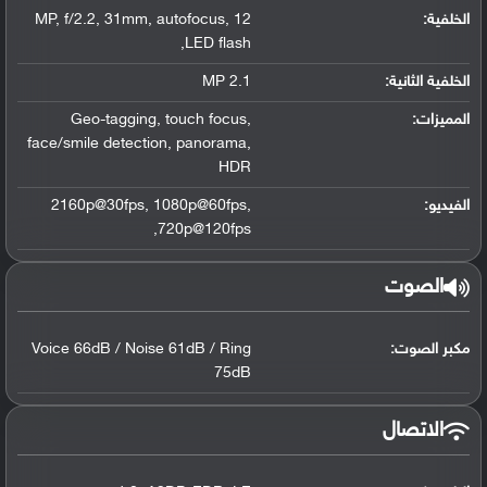
الخلفية:
12 MP
,
autofocus
,
31mm
,
f/2.2
,
,
LED flash
الخلفية الثانية:
2.1 MP
المميزات:
,
touch focus
,
Geo-tagging
face/smile detection
,
panorama
,
HDR
الفيديو:
,
1080p@60fps
,
2160p@30fps
,
720p@120fps
الصوت
مكبر الصوت:
Voice 66dB / Noise 61dB / Ring
75dB
الاتصال