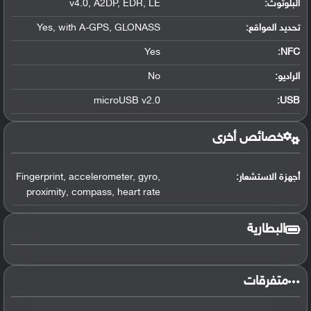
البلوتوث
:
LE
,
EDR
,
A2DP
,
v4.0
تحديد المواقع
:
GLONASS
,
with A-GPS
,
Yes
Yes
:
NFC
الراديو:
No
microUSB v2.0
:
USB
خصائص أخرى
أجهزة الاستشعار:
,
gyro
,
accelerometer
,
Fingerprint
proximity
,
compass
,
heart rate
البطارية
متفرقات