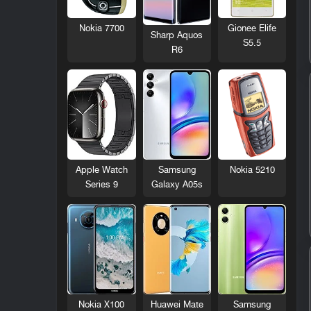
Nokia 7700
Gionee Elife
Sharp Aquos
S5.5
R6
Nokia 5210
Apple Watch
Samsung
Series 9
Galaxy A05s
Nokia X100
Huawei Mate
Samsung