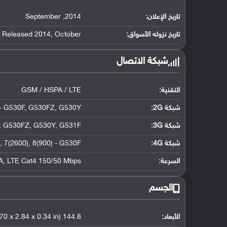
تاريخ الإعلان:
2014
,
September
تاريخ نزوله الأسواق:
October
,
. Released 2014
شبكة الاتصال
التقنية:
GSM / HSPA / LTE
شبكة 2G:
G530Y
,
G530FZ
,
- G530F
شبكة 3G
:
G531F
,
G530Y
,
G530FZ
,
شبكة 4G
:
8(900) - G530F
,
7(2600)
,
السرعة:
LTE Cat4 150/50 Mbps
,
A
الجسم
الأبعاد:
144.8 x 72.1 x 8.6 mm (5.70 x 2.84 x 0.34 in)