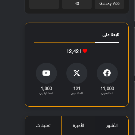
40
Galaxy A05
تابعنا على
12٬421
1٬300
121
11٬000
المتابعون
المتابعون
المشتركون
الأشهر
الأخيرة
تعليقات