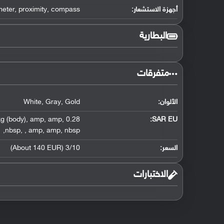
أجهزة الاستشعار:
compass
,
proximity
,
meter
البطارية
متفرقات
الألوان:
Gold
,
Gray
,
White
g (body)
,
amp
,
amp
,
0.28 W/kg (head)
SAR EU:
,
nbsp
,
,
amp
,
amp
,
nbsp
السعر:
3/10 (About 140 EUR)
الاختبارات