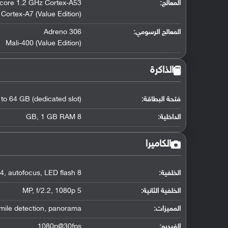
المعالج
:
core 1.2 GHz Cortex-A53
ortex-A7 (Value Edition)
المعالج الرسومي
:
Adreno 306
Mali-400 (Value Edition)
الذاكرة
فتحة البطاقة:
 to 64 GB (dedicated slot)
الداخلية:
8 GB
1 GB RAM
,
الكاميرا
الخلفية:
8 MP
LED flash
,
autofocus
,
.4
الخلفية الثانية:
5 MP
1080p
,
f/2.2
,
المميزات:
panorama
,
mile detection
الفيديو:
1080p@30fps
,