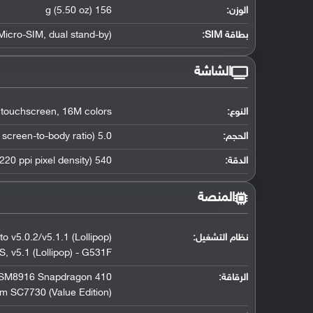
الوزن:
156 g (5.50 oz)
بطاقة SIM:
dual stand-by)
,
(Micro-SIM
الشاشة
النوع:
16M colors
,
 touchscreen
الحجم:
5.0 inches (~66.0% screen-to-body ratio)
الدقة:
540 x 960 pixels (~220 ppi pixel density)
المنصة
نظام التشغيل
:
o v5.0.2/v5.1.1 (Lollipop)
OS
,
v5.1 (Lollipop) - G531F
الرقاقة
:
M8916 Snapdragon 410
m SC7730 (Value Edition)