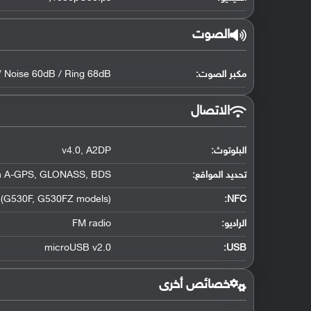
الصوت
مكبر الصوت:
/ Noise 60dB / Ring 68dB
الاتصال
البلوتوث
:
A2DP
,
v4.0
تحديد المواقع
:
BDS
,
GLONASS
,
h A-GPS
 (G530F
,
G530FZ models)
:
NFC
الراديو:
FM radio
microUSB v2.0
:
USB
خصائص أخرى