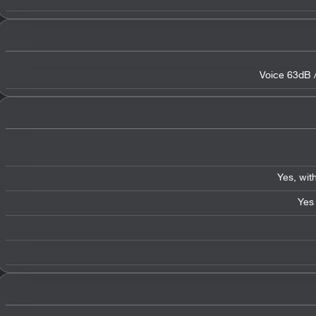
Voice 63dB 
Yes
,
wit
Yes