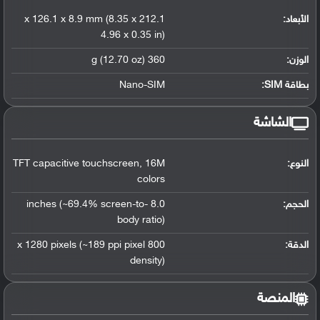
الأبعاد:
212.1 x 126.1 x 8.9 mm (8.35 x
4.96 x 0.35 in)
الوزن:
360 g (12.70 oz)
بطاقة SIM:
Nano-SIM
الشاشة
النوع:
16M
,
TFT capacitive touchscreen
colors
الحجم:
8.0 inches (~69.4% screen-to-
body ratio)
الدقة:
800 x 1280 pixels (~189 ppi pixel
density)
المنصة