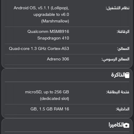
نظام التشغيل
:
,
v5.1.1 (Lollipop)
,
Android OS
upgradable to v6.0
(Marshmallow)
الرقاقة
:
Qualcomm MSM8916
Snapdragon 410
المعالج
:
Quad-core 1.3 GHz Cortex-A53
المعالج الرسومي
:
Adreno 306
الذاكرة
فتحة البطاقة:
up to 256 GB
,
microSD
(dedicated slot)
الداخلية:
16 GB
1.5 GB RAM
,
الكاميرا