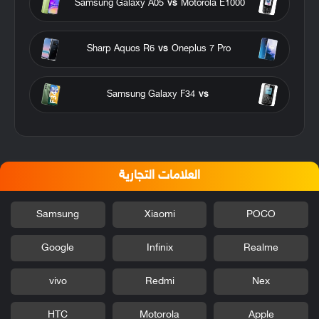
Samsung Galaxy A05
vs
Motorola E1000
Sharp Aquos R6
vs
Oneplus 7 Pro
Samsung Galaxy F34
vs
العلامات التجارية
Samsung
Xiaomi
POCO
Google
Infinix
Realme
vivo
Redmi
Nex
HTC
Motorola
Apple