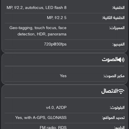
الخلفية:
8 MP
LED flash
,
autofocus
,
f/2.2
,
الخلفية الثانية:
5 MP
f/2.2
,
المميزات:
face
,
touch focus
,
Geo-tagging
detection
,
HDR
,
panorama
الفيديو:
720p@30fps
الصوت
مكبر الصوت:
Yes
الاتصال
البلوتوث
:
A2DP
,
v4.0
تحديد المواقع
:
GLONASS
,
with A-GPS
,
Yes
الراديو:
RDS
,
FM radio