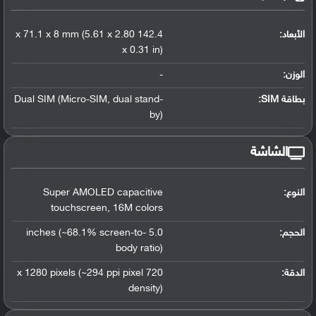
الأبعاد:
142.4 x 71.1 x 8 mm (5.61 x 2.80
x 0.31 in)
الوزن:
-
بطاقة SIM:
dual stand-
,
Dual SIM (Micro-SIM
by)
الشاشة
النوع:
Super AMOLED capacitive
touchscreen
,
16M colors
الحجم:
5.0 inches (~68.1% screen-to-
body ratio)
الدقة:
720 x 1280 pixels (~294 ppi pixel
density)