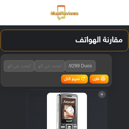
القائمة
تسجيل ا
الو
مقارنة الهواتف
تفريغ الكل
قارن
×