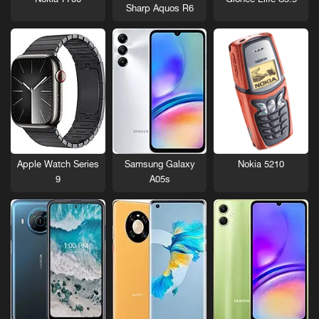
Nokia 7700
Gionee Elife S5.5
Sharp Aquos R6
Nokia 5210
Apple Watch Series
Samsung Galaxy
9
A05s