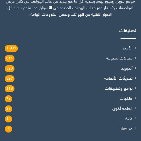
موقع موبي ريفيوز يهتم بتقديم كل ما هو جديد في عالم الهواتف من خلال عرض
لمواصفات وأسعار ومراجعات الهواتف الجديدة في الأسواق كما نقوم برصد كل
الأخبار التقنية عن الهواتف وبعض الشروحات الهامة.
تصنيفات
الأخبار
1٬931
مقالات متنوعة
614
أندرويد
328
تحديثات الأنظمة
327
برامج وتطبيقات
118
خلفيات
78
أنظمة أخرى
38
iOS
19
مراجعات
6