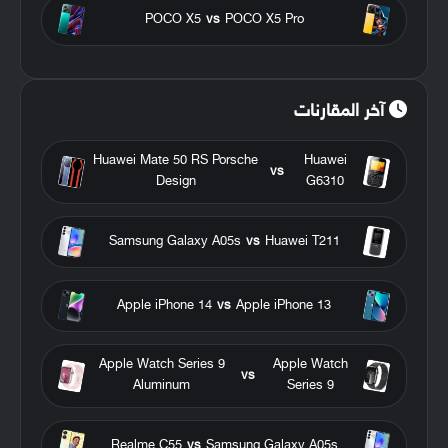
POCO X5
vs
POCO X5 Pro
آخر المقارنات
Huawei Mate 50 RS Porsche
Huawei
vs
Design
G6310
Samsung Galaxy A05s
vs
Huawei T211
Apple iPhone 14
vs
Apple iPhone 13
Apple Watch Series 9
Apple Watch
vs
Aluminum
Series 9
Realme C55
vs
Samsung Galaxy A05s