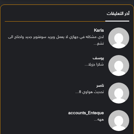
أخر التعليقات
Karla
لدي مشكله في جهازي لا يعمل ويريد سوفتوير جديد واحتاج الى
تشغ...
يوسف
شكرا جزيلا...
ناصر
تحديث هواوي 8...
accounts_Enteque
ههه...