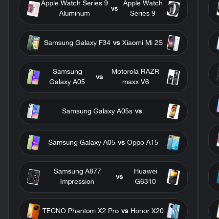
Apple Watch Series 9
Apple Watch
vs
Aluminum
Series 9
Samsung Galaxy F34
vs
Xiaomi Mi 2S
Samsung
Motorola RAZR
vs
Galaxy A05
maxx V6
Samsung Galaxy A05s
vs
Samsung Galaxy A05
vs
Oppo A15
Samsung A877
Huawei
vs
Impression
G6310
TECNO Phantom X2 Pro
vs
Honor X20