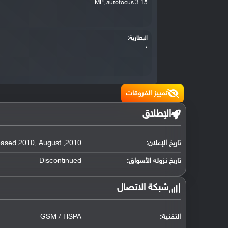
3.15 MP, autofocus
البطارية:
،
تمييز الفروقات
الإطلاق
تاريخ الإعلان:
2010
,
August
,
eased 2010
تاريخ نزوله الأسواق:
Discontinued
شبكة الاتصال
التقنية:
GSM / HSPA