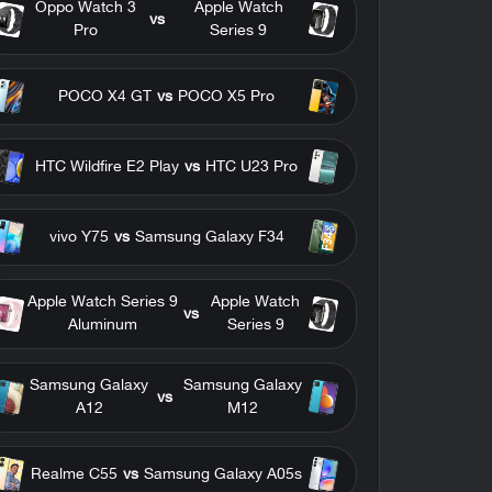
Oppo Watch 3
Apple Watch
vs
Pro
Series 9
POCO X4 GT
vs
POCO X5 Pro
HTC Wildfire E2 Play
vs
HTC U23 Pro
vivo Y75
vs
Samsung Galaxy F34
Apple Watch Series 9
Apple Watch
vs
Aluminum
Series 9
Samsung Galaxy
Samsung Galaxy
vs
A12
M12
Realme C55
vs
Samsung Galaxy A05s