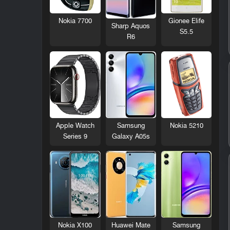
Nokia 7700
Gionee Elife
Sharp Aquos
S5.5
R6
Nokia 5210
Apple Watch
Samsung
Series 9
Galaxy A05s
Nokia X100
Huawei Mate
Samsung