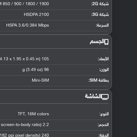
شبكة 2G:
 850 / 900 / 1800 / 1900
شبكة 3G
:
HSDPA 2100
السرعة:
HSPA 3.6/0.384 Mbps
الجسم
الأبعاد:
105 x 49.5 x 11.5 mm (4.13 x 1.95 x 0.45 in)
الوزن:
96 g (3.49 oz)
بطاقة SIM:
Mini-SIM
الشاشة
النوع:
16M colors
,
TFT
الحجم:
2.2 inches (~28.8% screen-to-body ratio)
الدقة:
240 x 320 pixels (~182 ppi pixel density)