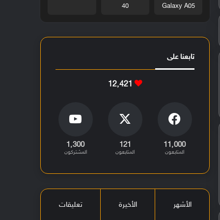
40
Galaxy A05
تابعنا على
12٬421
1٬300
121
11٬000
المتابعون
المتابعون
المشتركون
الأشهر
الأخيرة
تعليقات