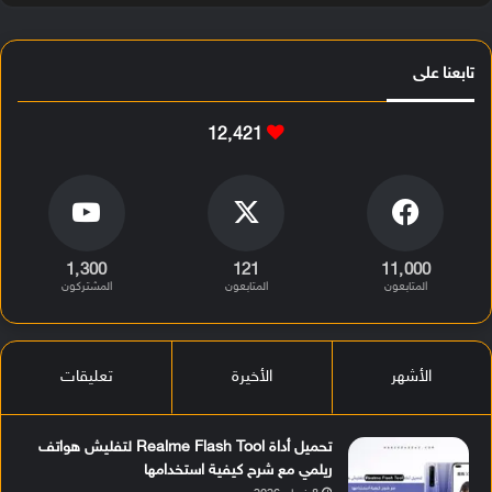
تابعنا على
12٬421
1٬300
121
11٬000
المتابعون
المتابعون
المشتركون
الأشهر
الأخيرة
تعليقات
تحميل أداة Realme Flash Tool لتفليش هواتف
ريلمي مع شرح كيفية استخدامها