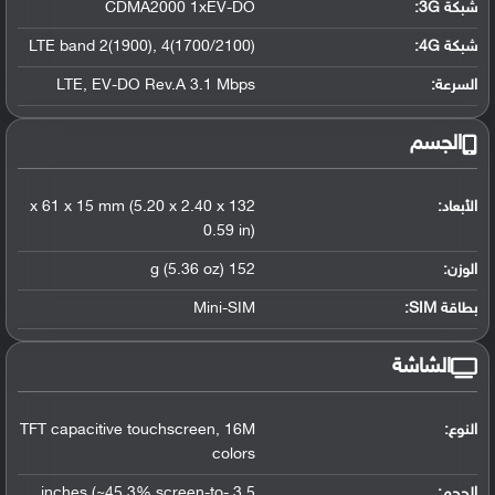
شبكة 3G
:
CDMA2000 1xEV-DO
شبكة 4G
:
4(1700/2100)
,
LTE band 2(1900)
السرعة:
EV-DO Rev.A 3.1 Mbps
,
LTE
الجسم
الأبعاد:
132 x 61 x 15 mm (5.20 x 2.40 x
0.59 in)
الوزن:
152 g (5.36 oz)
بطاقة SIM:
Mini-SIM
الشاشة
النوع:
16M
,
TFT capacitive touchscreen
colors
الحجم:
3.5 inches (~45.3% screen-to-