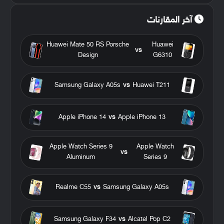
آخر المقارنات
Huawei Mate 50 RS Porsche
Huawei
vs
Design
G6310
Samsung Galaxy A05s
vs
Huawei T211
Apple iPhone 14
vs
Apple iPhone 13
Apple Watch Series 9
Apple Watch
vs
Aluminum
Series 9
Realme C55
vs
Samsung Galaxy A05s
Samsung Galaxy F34
vs
Alcatel Pop C2