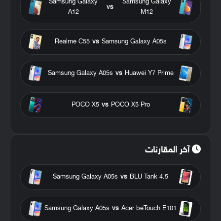
Samsung Galaxy
Samsung Galaxy
vs
A12
M12
Realme C55
vs
Samsung Galaxy A05s
Samsung Galaxy A05s
vs
Huawei Y7 Prime
POCO X5
vs
POCO X5 Pro
آخر المقارنات
Samsung Galaxy A05s
vs
BLU Tank 4.5
Samsung Galaxy A05s
vs
Acer beTouch E101