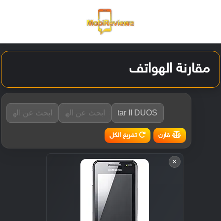
القائمة
تسجيل ا
الو
مقارنة الهواتف
تفريغ الكل
قارن
×