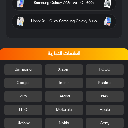
Samsung Galaxy A05s
vs
LG L600v
Honor X9 5G
vs
Samsung Galaxy A05s
العلامات التجارية
Samsung
Xiaomi
POCO
Google
Infinix
Realme
vivo
Redmi
Nex
HTC
Motorola
Apple
Ulefone
Nokia
Sony