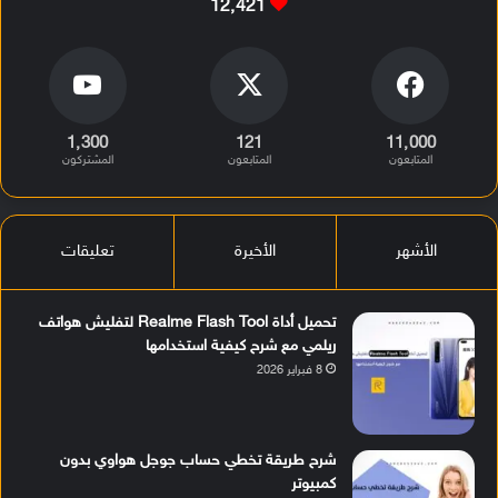
12٬421
1٬300
121
11٬000
المتابعون
المتابعون
المشتركون
الأشهر
الأخيرة
تعليقات
تحميل أداة Realme Flash Tool لتفليش هواتف
ريلمي مع شرح كيفية استخدامها
8 فبراير 2026
شرح طريقة تخطي حساب جوجل هواوي بدون
كمبيوتر