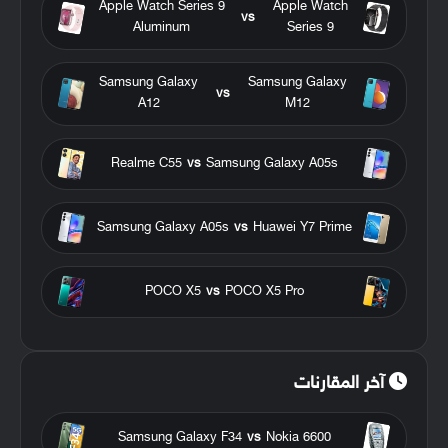
Apple Watch Series 9
Apple Watch
vs
Aluminum
Series 9
Samsung Galaxy
Samsung Galaxy
vs
A12
M12
Realme C55
vs
Samsung Galaxy A05s
Samsung Galaxy A05s
vs
Huawei Y7 Prime
POCO X5
vs
POCO X5 Pro
آخر المقارنات
Samsung Galaxy F34
vs
Nokia 6600