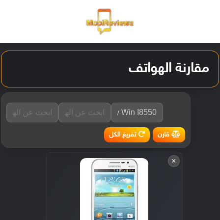
القائمة
تسجيل ا
الو
مقارنة الهواتف
تفريغ الكل
قارن
×