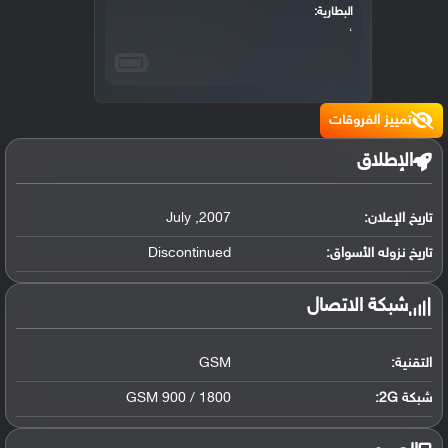
البطارية:
،
تمييز الفروقات
الإطلاق
تاريخ الإعلان:
2007
,
July
تاريخ نزوله الأسواق:
Discontinued
شبكة الاتصال
التقنية:
GSM
شبكة 2G:
GSM 900 / 1800