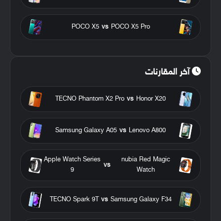
POCO X5
vs
POCO X5 Pro
آخر المقارنات
TECNO Phantom X2 Pro
vs
Honor X20
Samsung Galaxy A05
vs
Lenovo A800
Apple Watch Series
nubia Red Magic
vs
9
Watch
TECNO Spark 9T
vs
Samsung Galaxy F34