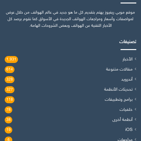
موقع موبي ريفيوز يهتم بتقديم كل ما هو جديد في عالم الهواتف من خلال عرض
لمواصفات وأسعار ومراجعات الهواتف الجديدة في الأسواق كما نقوم برصد كل
الأخبار التقنية عن الهواتف وبعض الشروحات الهامة.
تصنيفات
الأخبار
1٬931
مقالات متنوعة
614
أندرويد
328
تحديثات الأنظمة
327
برامج وتطبيقات
118
خلفيات
78
أنظمة أخرى
38
iOS
19
مراجعات
6