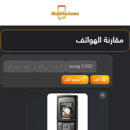
القائمة
تسجيل ا
الو
مقارنة الهواتف
تفريغ الكل
قارن
×