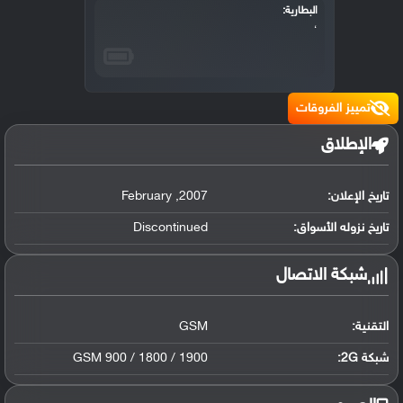
البطارية:
،
تمييز الفروقات
الإطلاق
تاريخ الإعلان:
2007
,
February
تاريخ نزوله الأسواق:
Discontinued
شبكة الاتصال
التقنية:
GSM
شبكة 2G:
GSM 900 / 1800 / 1900