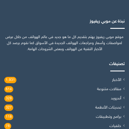
نبذة عن موبي ريفيوز
موقع موبي ريفيوز يهتم بتقديم كل ما هو جديد في عالم الهواتف من خلال عرض
لمواصفات وأسعار ومراجعات الهواتف الجديدة في الأسواق كما نقوم برصد كل
الأخبار التقنية عن الهواتف وبعض الشروحات الهامة.
تصنيفات
الأخبار
1٬931
مقالات متنوعة
614
أندرويد
328
تحديثات الأنظمة
327
برامج وتطبيقات
118
خلفيات
78