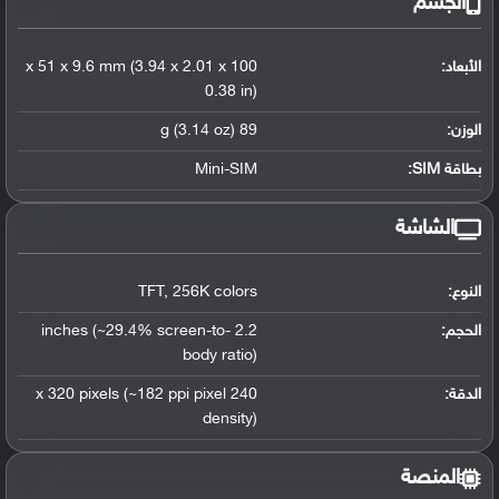
الجسم
الأبعاد:
100 x 51 x 9.6 mm (3.94 x 2.01 x
0.38 in)
الوزن:
89 g (3.14 oz)
بطاقة SIM:
Mini-SIM
الشاشة
النوع:
256K colors
,
TFT
الحجم:
2.2 inches (~29.4% screen-to-
body ratio)
الدقة:
240 x 320 pixels (~182 ppi pixel
density)
المنصة