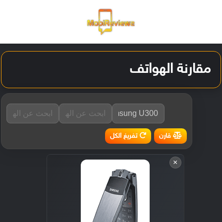
القائمة
تسجيل ا
الو
مقارنة الهواتف
تفريغ الكل
قارن
×