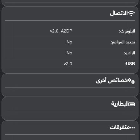
الاتصال
البلوتوث
:
A2DP
,
v2.0
تحديد المواقع
:
No
الراديو:
No
v2.0
:
USB
خصائص أخرى
البطارية
متفرقات