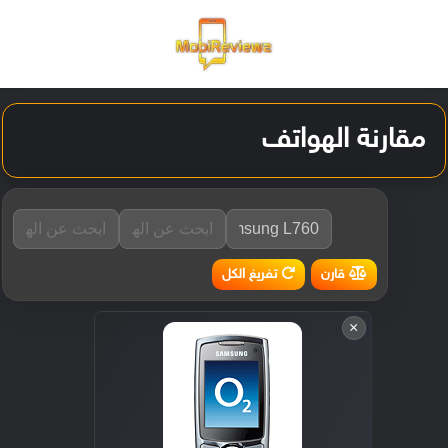
القائمة
تسجيل ا
الو
مقارنة الهواتف
تفريغ الكل
قارن
×