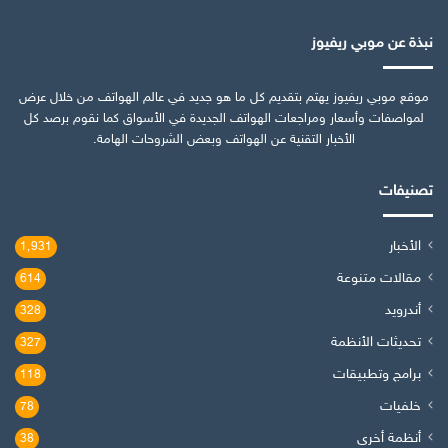
نبذة عن موبي ريفيوز
موقع موبي ريفيوز يهتم بتقديم كل ما هو جديد في عالم الهواتف من خلال عرض
لمواصفات وأسعار ومراجعات الهواتف الجديدة في الأسواق كما نقوم برصد كل
الأخبار التقنية عن الهواتف وبعض الشروحات الهامة.
تصنيفات
الأخبار
1٬931
مقالات متنوعة
614
أندرويد
328
تحديثات الأنظمة
327
برامج وتطبيقات
118
خلفيات
78
أنظمة أخرى
38