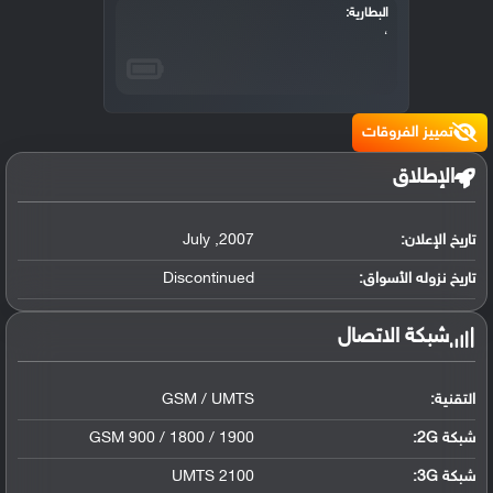
البطارية:
،
تمييز الفروقات
الإطلاق
تاريخ الإعلان:
2007
,
July
تاريخ نزوله الأسواق:
Discontinued
شبكة الاتصال
التقنية:
GSM / UMTS
شبكة 2G:
GSM 900 / 1800 / 1900
شبكة 3G
:
UMTS 2100