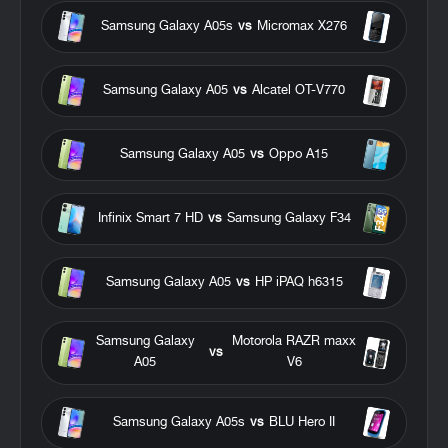
Samsung Galaxy A05s
vs
Micromax X276
Samsung Galaxy A05
vs
Alcatel OT-V770
Samsung Galaxy A05
vs
Oppo A15
Infinix Smart 7 HD
vs
Samsung Galaxy F34
Samsung Galaxy A05
vs
HP iPAQ h6315
Samsung Galaxy
Motorola RAZR maxx
vs
A05
V6
Samsung Galaxy A05s
vs
BLU Hero II