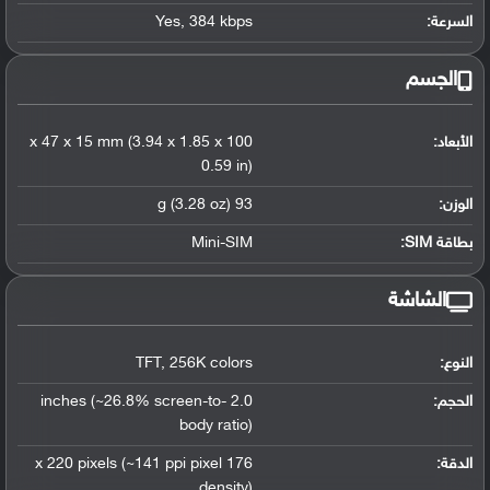
السرعة:
384 kbps
,
Yes
الجسم
الأبعاد:
100 x 47 x 15 mm (3.94 x 1.85 x
0.59 in)
الوزن:
93 g (3.28 oz)
بطاقة SIM:
Mini-SIM
الشاشة
النوع:
256K colors
,
TFT
الحجم:
2.0 inches (~26.8% screen-to-
body ratio)
الدقة:
176 x 220 pixels (~141 ppi pixel
density)