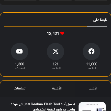
تابعنا على
12٬421
1٬300
121
11٬000
المتابعون
المتابعون
المشتركون
الأشهر
الأخيرة
تعليقات
تحميل أداة Realme Flash Tool لتفليش هواتف
ريلمي مع شرح كيفية استخدامها