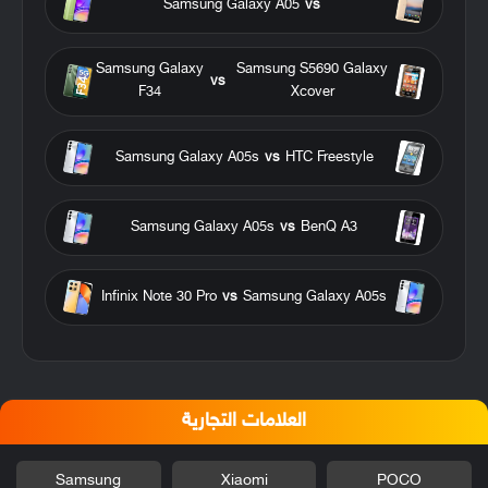
Samsung Galaxy A05
vs
Samsung Galaxy
Samsung S5690 Galaxy
vs
F34
Xcover
Samsung Galaxy A05s
vs
HTC Freestyle
Samsung Galaxy A05s
vs
BenQ A3
Infinix Note 30 Pro
vs
Samsung Galaxy A05s
العلامات التجارية
Samsung
Xiaomi
POCO