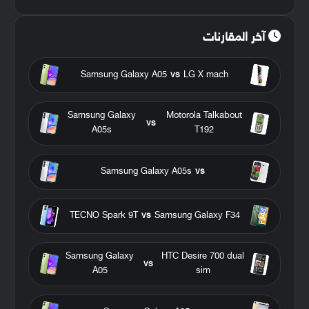
آخر المقارنات
Samsung Galaxy A05
vs
LG X mach
Samsung Galaxy
Motorola Talkabout
vs
A05s
T192
Samsung Galaxy A05s
vs
TECNO Spark 9T
vs
Samsung Galaxy F34
Samsung Galaxy
HTC Desire 700 dual
vs
A05
sim