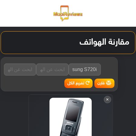
القائمة
تسجيل ا
الو
مقارنة الهواتف
تفريغ الكل
قارن
×