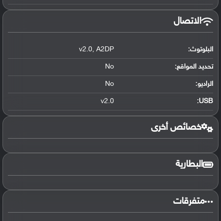
الاتصال
البلوتوث
:
A2DP
,
v2.0
تحديد المواقع
:
No
الراديو:
No
v2.0
:
USB
خصائص أخرى
البطارية
متفرقات