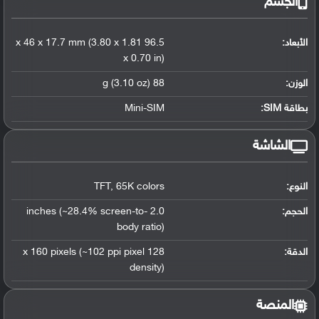
الجسم
الأبعاد:
96.5 x 46 x 17.7 mm (3.80 x 1.81
x 0.70 in)
الوزن:
88 g (3.10 oz)
بطاقة SIM:
Mini-SIM
الشاشة
النوع:
65K colors
,
TFT
الحجم:
2.0 inches (~28.4% screen-to-
body ratio)
الدقة:
128 x 160 pixels (~102 ppi pixel
density)
المنصة