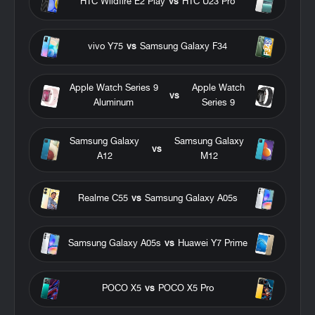
HTC Wildfire E2 Play
vs
HTC U23 Pro
vivo Y75
vs
Samsung Galaxy F34
Apple Watch Series 9
Apple Watch
vs
Aluminum
Series 9
Samsung Galaxy
Samsung Galaxy
vs
A12
M12
Realme C55
vs
Samsung Galaxy A05s
Samsung Galaxy A05s
vs
Huawei Y7 Prime
POCO X5
vs
POCO X5 Pro