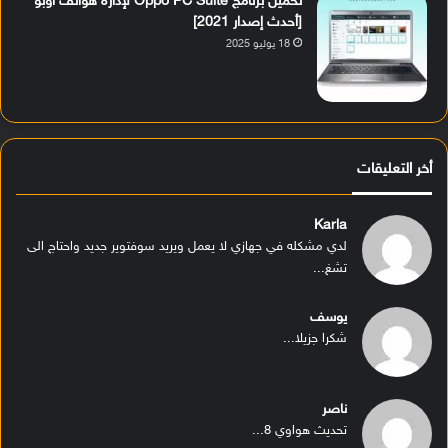
تحميل برنامج Oppo PC Suite لإدارة هواتف أوبو
[أحدث إصدار 2021]
18 يوليو 2025
أخر التعليقات
Karla
لدي مشكله في جهازي لا يعمل ويريد سوفتوير جديد واحتاج الى
تشغ...
يوسف
شكرا جزيلا...
ناصر
تحديث هواوي 8...