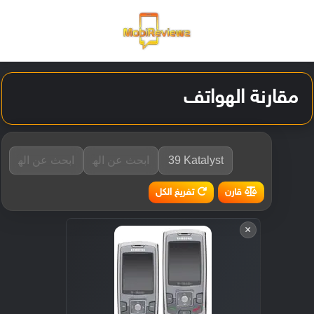
القائمة
تسجيل ا
الو
مقارنة الهواتف
تفريغ الكل
قارن
×