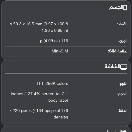
الجسم
الأبعاد:
100.8 x 50.3 x 16.5 mm (3.97 x
1.98 x 0.65 in)
الوزن:
116 g (4.09 oz)
بطاقة SIM:
Mini-SIM
الشاشة
النوع:
256K colors
,
TFT
الحجم:
2.1 inches (~27.4% screen-to-
body ratio)
الدقة:
176 x 220 pixels (~134 ppi pixel
density)