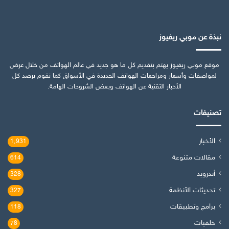
نبذة عن موبي ريفيوز
موقع موبي ريفيوز يهتم بتقديم كل ما هو جديد في عالم الهواتف من خلال عرض
لمواصفات وأسعار ومراجعات الهواتف الجديدة في الأسواق كما نقوم برصد كل
الأخبار التقنية عن الهواتف وبعض الشروحات الهامة.
تصنيفات
الأخبار
1٬931
مقالات متنوعة
614
أندرويد
328
تحديثات الأنظمة
327
برامج وتطبيقات
118
خلفيات
78