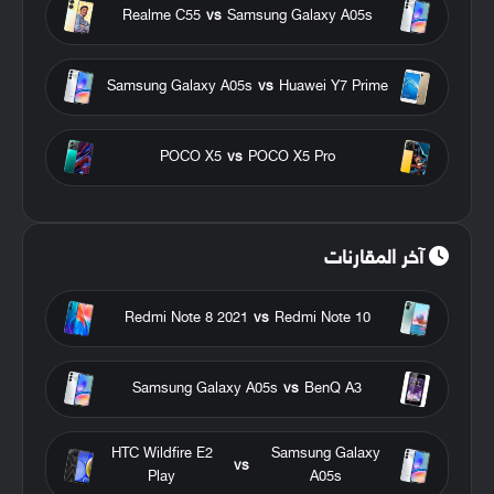
Realme C55
vs
Samsung Galaxy A05s
Samsung Galaxy A05s
vs
Huawei Y7 Prime
POCO X5
vs
POCO X5 Pro
آخر المقارنات
Redmi Note 8 2021
vs
Redmi Note 10
Samsung Galaxy A05s
vs
BenQ A3
HTC Wildfire E2
Samsung Galaxy
vs
Play
A05s