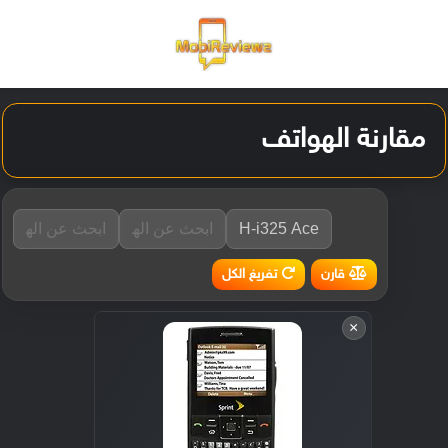
القائمة
تسجيل ا
الو
مقارنة الهواتف
تفريغ الكل
قارن
×