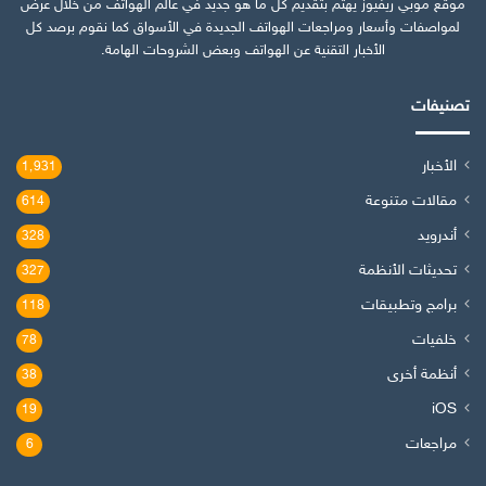
موقع موبي ريفيوز يهتم بتقديم كل ما هو جديد في عالم الهواتف من خلال عرض
لمواصفات وأسعار ومراجعات الهواتف الجديدة في الأسواق كما نقوم برصد كل
الأخبار التقنية عن الهواتف وبعض الشروحات الهامة.
تصنيفات
الأخبار
1٬931
مقالات متنوعة
614
أندرويد
328
تحديثات الأنظمة
327
برامج وتطبيقات
118
خلفيات
78
أنظمة أخرى
38
iOS
19
مراجعات
6