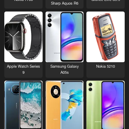
Nokia 7700
Gionee Elife S5.5
Sharp Aquos R6
Nokia 5210
Apple Watch Series
Samsung Galaxy
9
A05s