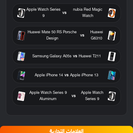
Apple Watch Series
nubia Red Magic
vs
9
Watch
Huawei Mate 50 RS Porsche
Huawei
vs
Design
G6310
Samsung Galaxy A05s
vs
Huawei T211
Apple iPhone 14
vs
Apple iPhone 13
Apple Watch Series 9
Apple Watch
vs
Aluminum
Series 9
العلامات التجارية