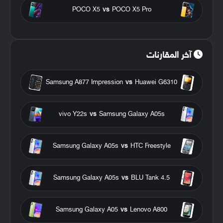
POCO X5
vs
POCO X5 Pro
آخر المقارنات
Samsung A877 Impression
vs
Huawei G6310
vivo Y22s
vs
Samsung Galaxy A05s
Samsung Galaxy A05s
vs
HTC Freestyle
Samsung Galaxy A05s
vs
BLU Tank 4.5
Samsung Galaxy A05
vs
Lenovo A800