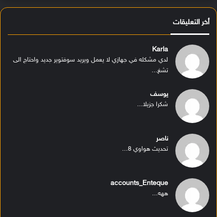
أخر التعليقات
Karla
لدي مشكله في جهازي لا يعمل ويريد سوفتوير جديد واحتاج الى
تشغ...
يوسف
شكرا جزيلا...
ناصر
تحديث هواوي 8...
accounts_Enteque
ههه...