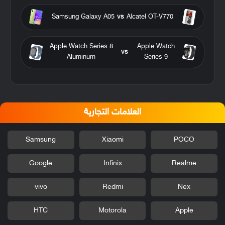
Samsung Galaxy A05
vs
Alcatel OT-V770
Apple Watch Series 8
Apple Watch
vs
Aluminum
Series 9
العلامات التجارية
Samsung
Xiaomi
POCO
Google
Infinix
Realme
vivo
Redmi
Nex
HTC
Motorola
Apple