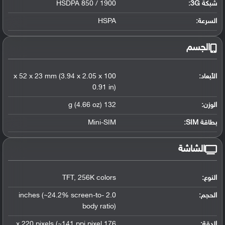
شبكة 3G
:
HSDPA 850 / 1900
السرعة:
HSPA
الجسم
الأبعاد:
100 x 52 x 23 mm (3.94 x 2.05 x
0.91 in)
الوزن:
132 g (4.66 oz)
بطاقة SIM:
Mini-SIM
الشاشة
النوع:
256K colors
,
TFT
الحجم:
2.0 inches (~24.2% screen-to-
body ratio)
الدقة:
176 x 220 pixels (~141 ppi pixel