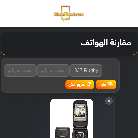
القائمة
تسجيل ا
الو
مقارنة الهواتف
تفريغ الكل
قارن
×