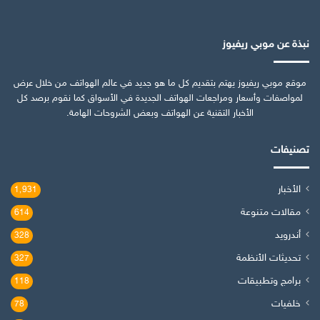
نبذة عن موبي ريفيوز
موقع موبي ريفيوز يهتم بتقديم كل ما هو جديد في عالم الهواتف من خلال عرض
لمواصفات وأسعار ومراجعات الهواتف الجديدة في الأسواق كما نقوم برصد كل
الأخبار التقنية عن الهواتف وبعض الشروحات الهامة.
تصنيفات
الأخبار
1٬931
مقالات متنوعة
614
أندرويد
328
تحديثات الأنظمة
327
برامج وتطبيقات
118
خلفيات
78