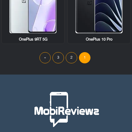
OnePlus 9RT 5G
OnePlus 10 Pro
»
3
2
1