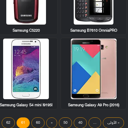
Samsung C5220
Samsung B7610 OmniaPRO
Samsung Galaxy S4 mini I9195I
Samsung Galaxy A9 Pro (2016)
« الأولى
...
40
50
«
60
61
62