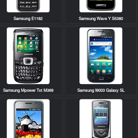
Samsung E1182
Samsung Wave Y S5380
Samsung Mpower Txt M369
Samsung I9003 Galaxy SL