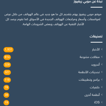
نبذة عن موبي ريفيوز
موقع موبي ريفيوز يهتم بتقديم كل ما هو جديد في عالم الهواتف من خلال عرض
لمواصفات وأسعار ومراجعات الهواتف الجديدة في الأسواق كما نقوم برصد كل
الأخبار التقنية عن الهواتف وبعض الشروحات الهامة.
تصنيفات
الأخبار
1٬931
مقالات متنوعة
614
أندرويد
328
تحديثات الأنظمة
327
برامج وتطبيقات
118
خلفيات
78
أنظمة أخرى
38
iOS
19