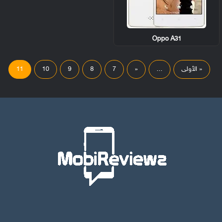
Oppo A31
« الأولى
...
«
7
8
9
10
11