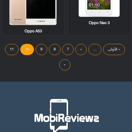
Oppo Neo 3
Oppo A53
« الأولى
...
«
7
8
9
10
11
»