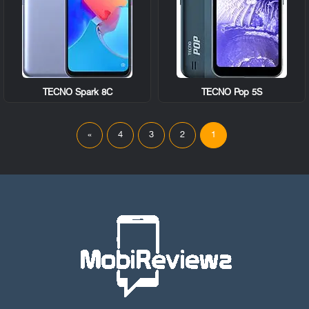
TECNO Spark 8C
TECNO Pop 5S
»
4
3
2
1