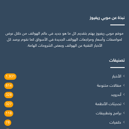
نبذة عن موبي ريفيوز
موقع موبي ريفيوز يهتم بتقديم كل ما هو جديد في عالم الهواتف من خلال عرض
لمواصفات وأسعار ومراجعات الهواتف الجديدة في الأسواق كما نقوم برصد كل
الأخبار التقنية عن الهواتف وبعض الشروحات الهامة.
تصنيفات
الأخبار
1٬931
مقالات متنوعة
614
أندرويد
328
تحديثات الأنظمة
327
برامج وتطبيقات
118
خلفيات
78