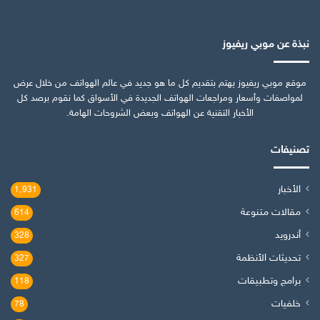
نبذة عن موبي ريفيوز
موقع موبي ريفيوز يهتم بتقديم كل ما هو جديد في عالم الهواتف من خلال عرض
لمواصفات وأسعار ومراجعات الهواتف الجديدة في الأسواق كما نقوم برصد كل
الأخبار التقنية عن الهواتف وبعض الشروحات الهامة.
تصنيفات
الأخبار
1٬931
مقالات متنوعة
614
أندرويد
328
تحديثات الأنظمة
327
برامج وتطبيقات
118
خلفيات
78