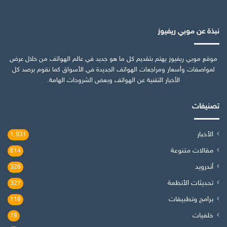
نبذة عن موبي ريفيوز
موقع موبي ريفيوز يهتم بتقديم كل ما هو جديد في عالم الهواتف من خلال عرض
لمواصفات وأسعار ومراجعات الهواتف الجديدة في الأسواق كما نقوم برصد كل
الأخبار التقنية عن الهواتف وبعض الشروحات الهامة.
تصنيفات
الأخبار
1٬931
مقالات متنوعة
614
أندرويد
328
تحديثات الأنظمة
327
برامج وتطبيقات
118
خلفيات
78